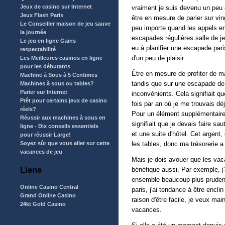
Jeux de casino sur Internet
vraiment je suis devenu un peu
Jeux Flash Paris
être en mesure de parier sur vin
Le Conseiller maison de jeu sauve
peu importe quand les appels e
la journée
escapades régulières salle de j
Le jeu en ligne Gains
eu à planifier une escapade pari
respectabilité
d'un peu de plaisir.
Les Meilleures casinos en ligne
pour les débutants
Être en mesure de profiter de m
Machine à Sous à 5 Centimes
tandis que sur une escapade de
Machines à sous ou tables?
Parier sur Internet
inconvénients. Cela signifiait 
Prêt pour certains jeux de casino
fois par an où je me trouvais d
réels?
Pour un élément supplémentaire
Réussir aux machines à sous en
signifiait que je devais faire saut
ligne - Dix conseils essentiels
et une suite d'hôtel. Cet argent,
pour réussir Large!
Soyez sûr que vous aller sur cette
les tables, donc ma trésorerie a
vacances de jeu
Mais je dois avouer que les vac
Liens
bénéfique aussi. Par exemple, j
ensemble beaucoup plus prudent 
Online Casino Central
paris, j'ai tendance à être enclin
Grand Online Casino
raison d'être facile, je veux m
24kt Gold Casino
vacances.