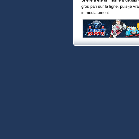
Si elle a été un moment depuis 
gros pari sur la ligne, puis-je 
immédiatement.