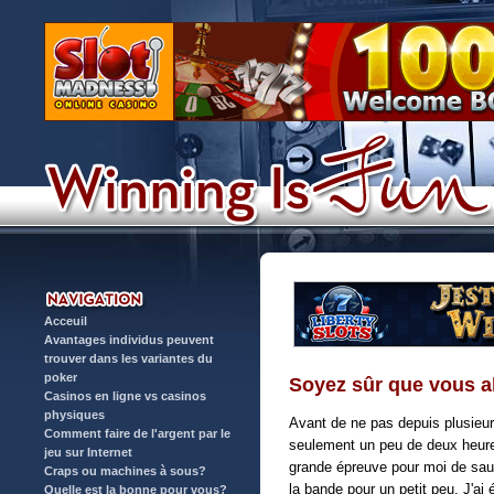
Acceuil
Avantages individus peuvent
trouver dans les variantes du
poker
Soyez sûr que vous al
Casinos en ligne vs casinos
physiques
Avant de ne pas depuis plusieurs
Comment faire de l'argent par le
seulement un peu de deux heures
jeu sur Internet
grande épreuve pour moi de sau
Craps ou machines à sous?
la bande pour un petit peu. J'ai
Quelle est la bonne pour vous?