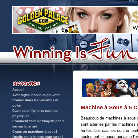
Acceuil
Avantages individus peuvent
trouver dans les variantes du
poker
Machine à Sous à 5 
Casinos en ligne vs casinos
physiques
Beaucoup de machines à sous st
Comment faire de l'argent par le
sont alternés par les machines 
jeu sur Internet
fentes. Les casinos sont en par
Craps ou machines à sous?
seulement le joueur qui aime l'e
Quelle est la bonne pour vous?