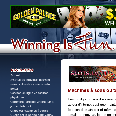
Acceuil
Avantages individus peuvent
trouver dans les variantes du
poker
Machines à sous ou t
Casinos en ligne vs casinos
physiques
Environ il ya dix ans il n'y avai
Comment faire de l'argent par le
autour d'internet sauf que maint
jeu sur Internet
fonction de maintenir et même 
Craps ou machines à sous?
jamais ce nouveau jeu de casino 
Quelle est la bonne pour vous?