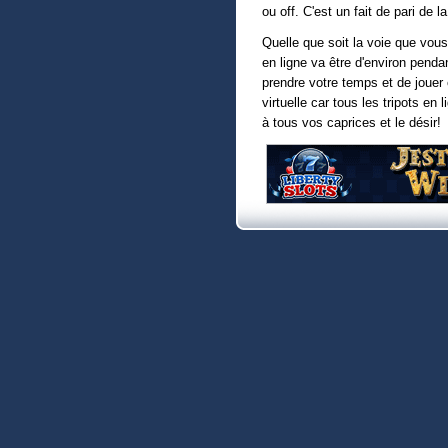
ou off. C'est un fait de pari de
Quelle que soit la voie que vous
en ligne va être d'environ pend
prendre votre temps et de jouer
virtuelle car tous les tripots en
à tous vos caprices et le désir!