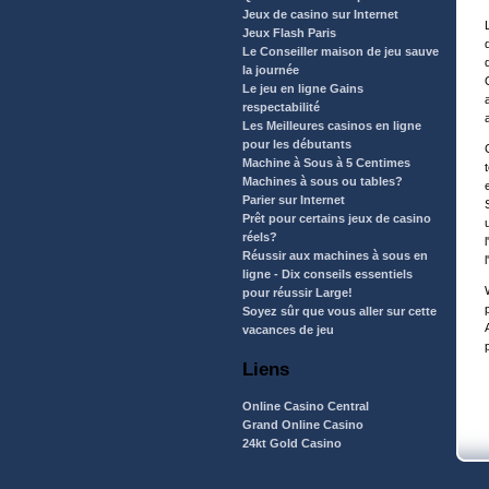
Jeux de casino sur Internet
Jeux Flash Paris
Le Conseiller maison de jeu sauve
la journée
Le jeu en ligne Gains
respectabilité
Les Meilleures casinos en ligne
pour les débutants
Machine à Sous à 5 Centimes
Machines à sous ou tables?
Parier sur Internet
Prêt pour certains jeux de casino
réels?
Réussir aux machines à sous en
l
ligne - Dix conseils essentiels
pour réussir Large!
Soyez sûr que vous aller sur cette
vacances de jeu
p
Liens
Online Casino Central
Grand Online Casino
24kt Gold Casino